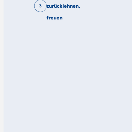
zurücklehnen,
3
freuen