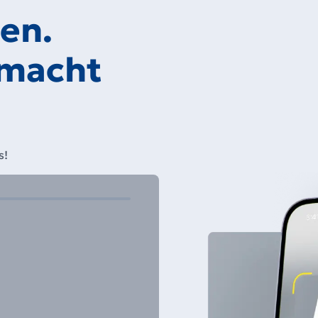
gen.
 macht
s!