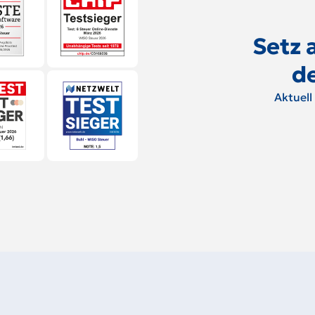
Setz a
d
Aktuell