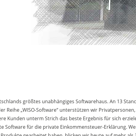
utschlands größtes unabhängiges Softwarehaus. An 13 Stan
 der Reihe „WISO-Software“ unterstützen wir Privatpersonen
e Kunden unterm Strich das beste Ergebnis für sich erziel
te Software für die private Einkommensteuer-Erklärung. Wei
Produkte gearbeitet haben, blicken wir heute auf mehr als 3