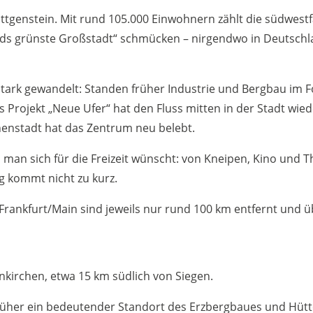
ttgenstein. Mit rund 105.000 Einwohnern zählt die südwestf
ands grünste Großstadt“ schmücken – nirgendwo in Deutschl
t stark gewandelt: Standen früher Industrie und Bergbau im F
 Projekt „Neue Ufer“ hat den Fluss mitten in der Stadt wie
nenstadt hat das Zentrum neu belebt.
s man sich für die Freizeit wünscht: von Kneipen, Kino und T
g kommt nicht zu kurz.
rankfurt/Main sind jeweils nur rund 100 km entfernt und üb
nkirchen, etwa 15 km südlich von Siegen.
üher ein bedeutender Standort des Erzbergbaues und Hütt