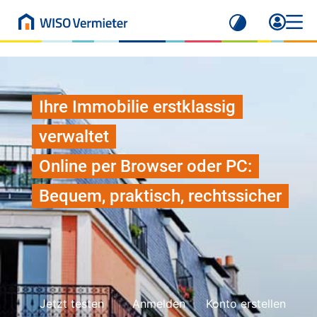
Ihre Immobilie erstklassig
verwaltet
Online per Browser oder PC:
Bequem, praktisch, rechtssicher
Jetzt testen
Anmelden
Konto erstellen