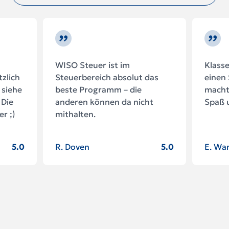
WISO Steuer ist im
Klasse
zlich
Steuerbereich absolut das
einen 
siehe
beste Programm – die
macht
 Die
anderen können da nicht
Spaß u
er ;)
mithalten.
5.0
R. Doven
5.0
E. Wa