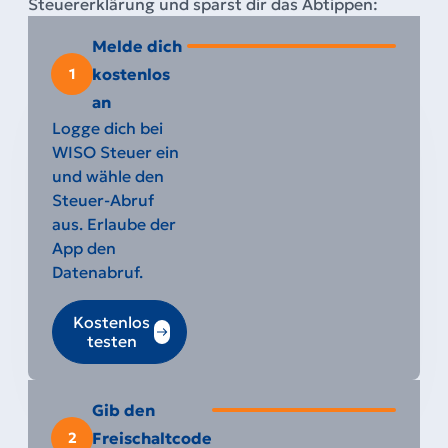
Steuererklärung und sparst dir das Abtippen:
Melde dich
kostenlos
1
an
Logge dich bei
WISO Steuer ein
und wähle den
Steuer-Abruf
aus. Erlaube der
App den
Datenabruf.
Kostenlos
testen
Gib den
Freischaltcode
2