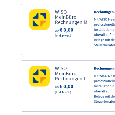
tax Professional
WISO
Rechnungen o
tax Business
MeinBüro
Mit WISO Mei
Rechnungen​ M
professionel
€ 0,00
Installation d
ab
überall auf Ih
(Inkl. MwSt.)
Belege mit de
Steuerberate
WISO
Rechnungen o
MeinBüro
Mit WISO Mei
Rechnungen​ L
professionel
€ 0,00
Installation d
ab
überall auf Ih
(Inkl. MwSt.)
Belege mit de
Steuerberate