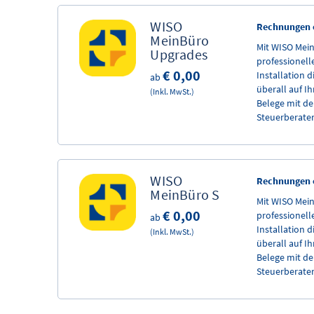
WISO
Rechnungen o
MeinBüro​
Mit WISO Mei
Upgrades
professionel
€ 0,00
Installation d
ab
überall auf Ih
(Inkl. MwSt.)
Belege mit de
Steuerberate
WISO
Rechnungen o
MeinBüro​ S
Mit WISO Mei
€ 0,00
professionel
ab
Installation d
(Inkl. MwSt.)
überall auf Ih
Belege mit de
Steuerberate