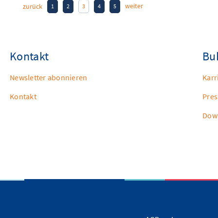
weiter
zurück
1
2
3
4
5
Kontakt
Buh
Newsletter abonnieren
Karr
Kontakt
Pres
Down