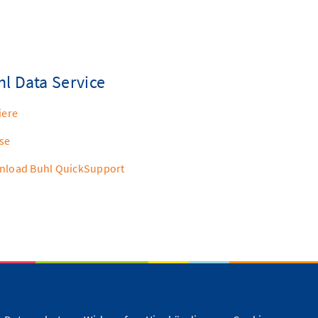
l Data Service
iere
se
load Buhl QuickSupport