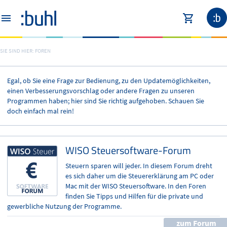
SIE SIND HIER:
FOREN
Steuern
WISO Steuer
WISO Mein Geld Professional
WISO MeinBüro
WISO Vermieter-Web
WISO Internet Security
Egal, ob Sie eine Frage zur Bedienung, zu den Updatemöglichkeiten,
WISO Steuer-Berater
Finanzen
WISO Konto Online Plus
WISO Vermieter
WISO Internet Security Mac
einen Verbesserungsvorschlag oder andere Fragen zu unseren
Programmen haben; hier sind Sie richtig aufgehoben. Schauen Sie
WISO Grundsteuer
WISO Haushaltsbuch
Buchhaltung
WISO Hausverwalter 365
MEINVEREIN
doch einfach mal rein!
Start
WISO EÜR+Kasse
Immobilien
WISO Mein Verein 365
WISO Hausverwalter 365
WISO Steuersoftware-Forum
WISO Fahrtenbuch
Plus
Verein & Security
Steuern sparen will jeder. In diesem Forum dreht
es sich daher um die Steuererklärung am PC oder
Steuer-Ratgeber für Rentner
Alle Testversionen
Mac mit der WISO Steuersoftware. In den Foren
finden Sie Tipps und Hilfen für die private und
tax
gewerbliche Nutzung der Programme.
zum Forum