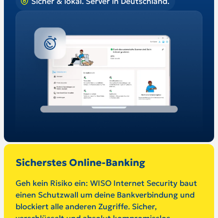
Sicher & lokal. Server in Deutschland.
Sicherstes Online-Banking
Geh kein Risiko ein: WISO Internet Security baut
einen Schutzwall um deine Bankverbindung und
blockiert alle anderen Zugriffe. Sicher,
verschlüsselt und absolut kompromisslos.