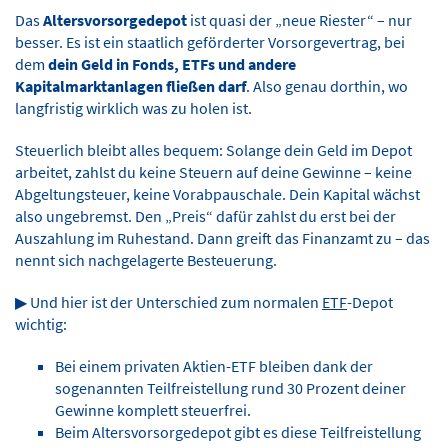
Das
Altersvorsorgedepot
ist quasi der „neue Riester“ – nur
besser. Es ist ein staatlich geförderter Vorsorgevertrag, bei
dem
dein Geld in Fonds, ETFs und andere
Kapitalmarktanlagen fließen darf
. Also genau dorthin, wo
langfristig wirklich was zu holen ist.
Steuerlich bleibt alles bequem: Solange dein Geld im Depot
arbeitet, zahlst du keine Steuern auf deine Gewinne – keine
Abgeltungsteuer, keine Vorabpauschale. Dein Kapital wächst
also ungebremst. Den „Preis“ dafür zahlst du erst bei der
Auszahlung im Ruhestand. Dann greift das Finanzamt zu – das
nennt sich nachgelagerte Besteuerung.
▶ Und hier ist der Unterschied zum normalen
ETF
-Depot
wichtig:
Bei einem privaten Aktien-ETF bleiben dank der
sogenannten Teilfreistellung rund 30 Prozent deiner
Gewinne komplett steuerfrei.
Beim Altersvorsorgedepot gibt es diese Teilfreistellung