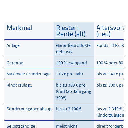
Merkmal
Riester-
Altersvors
Rente (alt)
(neu)
Merkmal
Riester-
Altersvors
Anlage
Garantieprodukte,
Fonds, ETFs, Ka
Rente (alt)
(neu)
defensiv
Garantie
100 % zwingend
100 % oder 80 %
Maximale Grundzulage
175 € pro Jahr
bis zu 540 € pro
Kinderzulage
bis zu 300 € pro
bis zu 300 € pro
Kind (ab Jahrgang
2008)
Sonderausgabenabzug
bis zu 2.100 €
bis zu 2.340 € (z
Kinderzulagen)
Selbstständige
meist nicht
direkt förderber