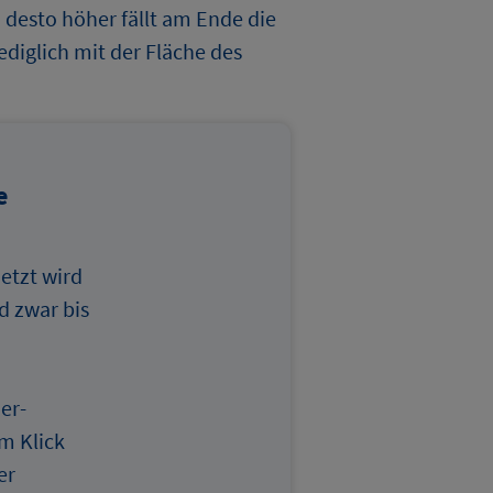
 desto höher fällt am Ende die
diglich mit der Fläche des
e
etzt wird
d zwar bis
er-
m Klick
er