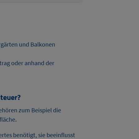
rgärten und Balkonen
trag oder anhand der
steuer?
ehören zum Beispiel die
läche.
tes benötigt, sie beeinflusst