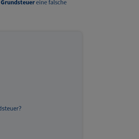
e
Grundsteuer
eine falsche
dsteuer?