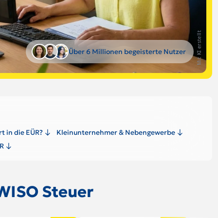
Mit KI erstellt
Über 6 Millionen begeisterte Nutzer
t in die EÜR?
Kleinunternehmer & Nebengewerbe
ÜR
WISO Steuer