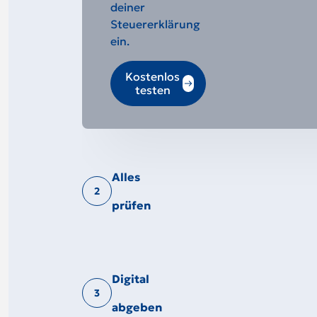
deiner
Steuererklärung
ein.
Kostenlos
testen
Alles
2
prüfen
Digital
3
abgeben