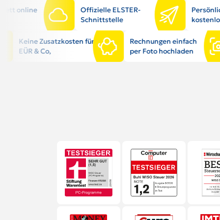
lett online
Offizielle ELSTER-
Persönli
Schnittstelle
kostenlo
Keine Zusatzkosten für
Rechnungen einfach
EÜR & Co,
per Foto hochladen