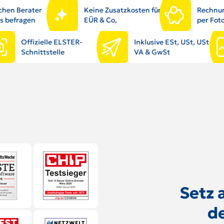
chen Berater
Keine Zusatzkosten für
Rechnun
s befragen
EÜR & Co,
per Fot
Offizielle ELSTER-
Inklusive ESt, USt, USt-
Schnittstelle
VA & GwSt
Setz a
d