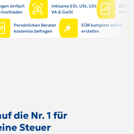
gen einfach
Inklusive ESt, USt, USt-
EÜR ko
o hochladen
VA & GwSt
erstell
Persönlichen Berater
EÜR komplett online
kostenlos befragen
erstellen
uf die Nr. 1 für
eine Steuer