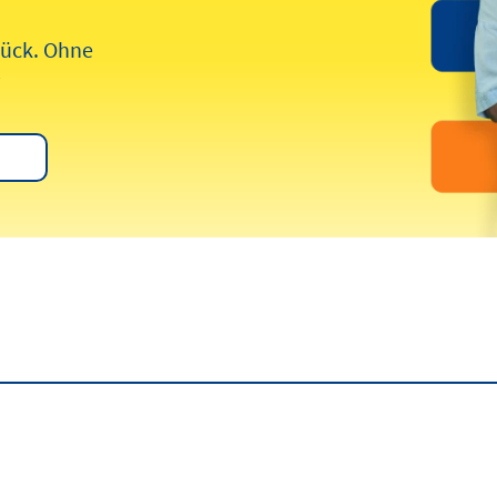
rück. Ohne
*