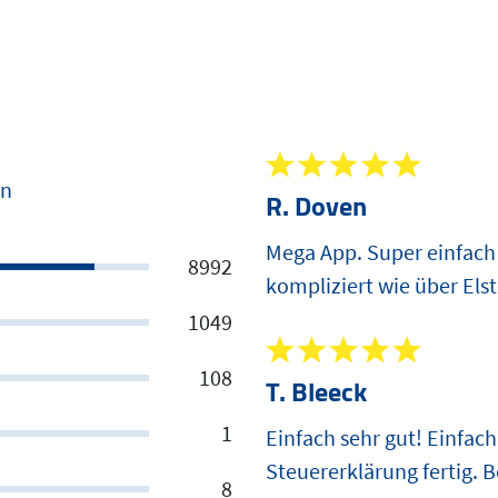
en
R. Doven
Mega App. Super einfach e
8992
kompliziert wie über Els
1049
108
T. Bleeck
1
Einfach sehr gut! Einfac
Steuererklärung fertig. B
8