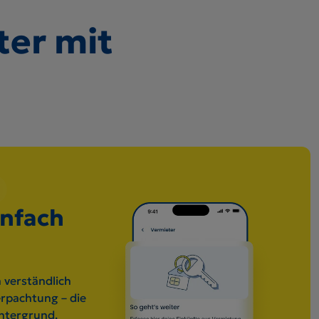
ter mit
infach
 verständlich
rpachtung – die
intergrund.