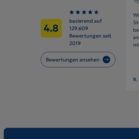
WI
basierend auf
St
4.8
129.609
be
Bewertungen seit
an
2019
mi
Bewertungen ansehen
R.