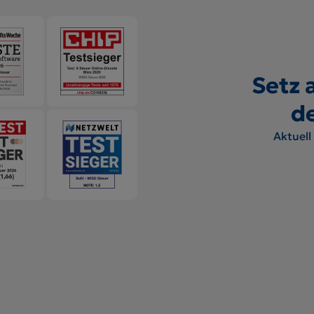
Setz a
d
Aktuell