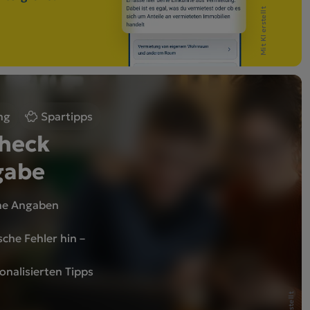
Mit KI erstellt
ng
Spartipps
Check
gabe
ine Angaben
sche Fehler hin –
onalisierten Tipps