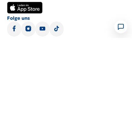
Folge uns
Tipps & Tricks
Steuererklärung erstellen
Fristen
Kosten absetzen
Steuernummer
Wichtige Pauschalen
Lohnsteuer­be­schei­ni­gung
Zahle sicher und bequem