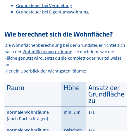
Grundsteuer bei Vermietung
Grundsteuer bei Eigentumswohnung
Wie berechnet sich die Wohnfläche?
Die Wohnflächenberechnung bei der Grundsteuer richtet sich
nach der
Wohnflächenverordnung
. Je nachdem, wie die
Fläche genutzt wird, setzt du sie komplett oder nur teilweise
an.
Hier ein Überblick der wichtigsten Räume:
Raum
Höhe
Ansatz der
Grundfläche
zu
Raum
Höhe
Ansatz der
normale Wohnräume
min. 2 m
1/1
Grundfläche
(auch Dachschrägen)
zu
normale Wohnräume
zwischen
1/2